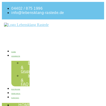
04402 / 875 1996
info@lebensklang-rastede.de
HOME
ANGEBOTE
Einzelsitzungen
&
Gruppen
Infos
&
FAQ
DIE PRAXIS
ÜBER MICH
KONTAKT
HOME