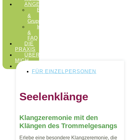
ANGEBOTE
Einzelsitzungen
&
Gruppen
Infos
&
FAQ
DIE
PRAXIS
ÜBER
MICH
KONTAKT
FÜR EINZELPERSONEN
Seelenklänge
Klangzeremonie mit den
Klängen des Trommelgesangs
Erlebe eine besondere Klangzeremonie, die