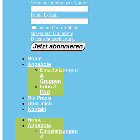
Vorname oder ganzer Name
Deine E-Mail
Indem Du fortfährst,
akzeptierst Du unsere
Datenschutzerklärung.
Home
Angebote
Einzelsitzungen
&
Gruppen
Infos &
FAQ
Die Praxis
Über mich
Kontakt
Home
Angebote
Einzelsitzungen
&