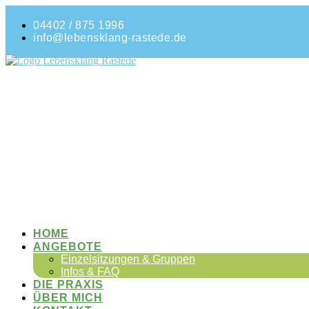
04402 / 875 1996
info@lebensklang-rastede.de
HOME
ANGEBOTE
Einzelsitzungen & Gruppen
Infos & FAQ
DIE PRAXIS
ÜBER MICH